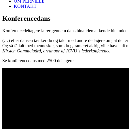
OM PERNILLE
KONTAKT
Konferencedans
Konferencedeltagere lærer gennem dans hinanden at kende hinanden i e
(…) efter dansen tænker du og taler med andre deltagere om, at det er f
Og så få talt med mennesker, som du garanteret aldrig ville have talt m
Kirsten Gammelgård, arrangør af JCVU´s lederkonference
Se konferencedans med 2500 deltagere: