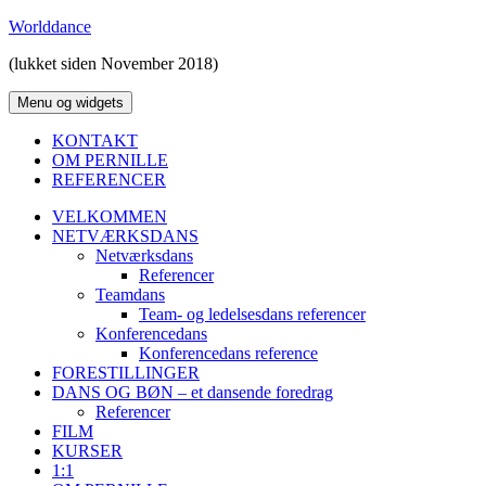
Hop
Worlddance
til
(lukket siden November 2018)
indhold
Menu og widgets
KONTAKT
OM PERNILLE
REFERENCER
VELKOMMEN
NETVÆRKSDANS
Netværksdans
Referencer
Teamdans
Team- og ledelsesdans referencer
Konferencedans
Konferencedans reference
FORESTILLINGER
DANS OG BØN – et dansende foredrag
Referencer
FILM
KURSER
1:1