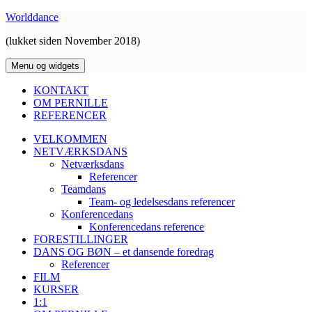
Hop
Worlddance
til
(lukket siden November 2018)
indhold
Menu og widgets
KONTAKT
OM PERNILLE
REFERENCER
VELKOMMEN
NETVÆRKSDANS
Netværksdans
Referencer
Teamdans
Team- og ledelsesdans referencer
Konferencedans
Konferencedans reference
FORESTILLINGER
DANS OG BØN – et dansende foredrag
Referencer
FILM
KURSER
1:1