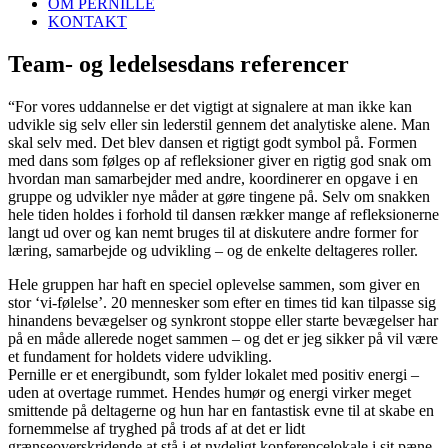
OM PERNILLE
KONTAKT
Team- og ledelsesdans referencer
“For vores uddannelse er det vigtigt at signalere at man ikke kan
udvikle sig selv eller sin lederstil gennem det analytiske alene. Man
skal selv med. Det blev dansen et rigtigt godt symbol på. Formen
med dans som følges op af refleksioner giver en rigtig god snak om
hvordan man samarbejder med andre, koordinerer en opgave i en
gruppe og udvikler nye måder at gøre tingene på. Selv om snakken
hele tiden holdes i forhold til dansen rækker mange af refleksionerne
langt ud over og kan nemt bruges til at diskutere andre former for
læring, samarbejde og udvikling – og de enkelte deltageres roller.
Hele gruppen har haft en speciel oplevelse sammen, som giver en
stor ‘vi-følelse’. 20 mennesker som efter en times tid kan tilpasse sig
hinandens bevægelser og synkront stoppe eller starte bevægelser har
på en måde allerede noget sammen – og det er jeg sikker på vil være
et fundament for holdets videre udvikling.
Pernille er et energibundt, som fylder lokalet med positiv energi –
uden at overtage rummet. Hendes humør og energi virker meget
smittende på deltagerne og hun har en fantastisk evne til at skabe en
fornemmelse af tryghed på trods af at det er lidt
grænseoverskridende at stå i et nydeligt konferencelokale i sit pæne