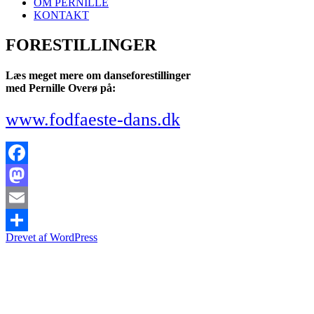
OM PERNILLE
KONTAKT
FORESTILLINGER
Læs meget mere om danseforestillinger
med Pernille Overø på:
www.fodfaeste-dans.dk
Facebook
Mastodon
Email
Drevet af WordPress
Share