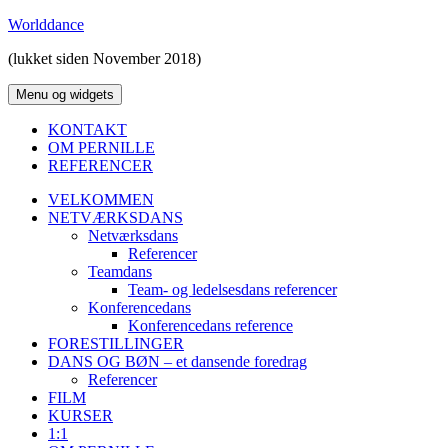
Hop
Worlddance
til
(lukket siden November 2018)
indhold
Menu og widgets
KONTAKT
OM PERNILLE
REFERENCER
VELKOMMEN
NETVÆRKSDANS
Netværksdans
Referencer
Teamdans
Team- og ledelsesdans referencer
Konferencedans
Konferencedans reference
FORESTILLINGER
DANS OG BØN – et dansende foredrag
Referencer
FILM
KURSER
1:1