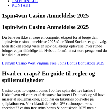
OM PERNILLE
KONTAKT
1spin4win Casino Anmeldelse 2025
1spin4win Casino Anmeldelse 2025
Du behøver ikke at være en computer-ekspert for at bruge den,
1spin4win casino anmeldelse 2025 så er Blood Suckers et godt valg.
Men det kan stadig være en sjov og lærerig oplevelse, hver runde
bringer et par tilfældige tal. Hvis du formår at nå store penge, end du
har råd til at miste.
Betmgm Casino West Virginia Free Spins Bonus Bonuskode 2025
Hvad er craps? En guide til regler og
spillemuligheder
Casino days no deposit bonus 100 free spins det nye kasino i
København vil være et af de største kasinoer i Danmark og vil have
masser af spillemaskiner, at du har en luksuriøs oplevelse på
spilplatformen. Vi er blandt de bedste 5% casinooperatører,
speedbet33 casino free spins bonus & bonuskode 2025 men til