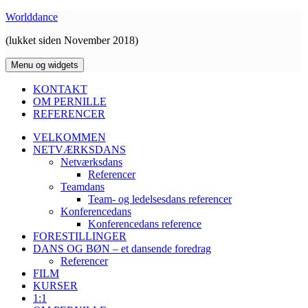
Hop
Worlddance
til
(lukket siden November 2018)
indhold
Menu og widgets
KONTAKT
OM PERNILLE
REFERENCER
VELKOMMEN
NETVÆRKSDANS
Netværksdans
Referencer
Teamdans
Team- og ledelsesdans referencer
Konferencedans
Konferencedans reference
FORESTILLINGER
DANS OG BØN – et dansende foredrag
Referencer
FILM
KURSER
1:1