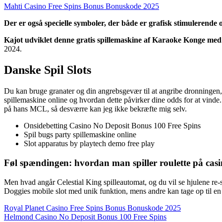
Mahti Casino Free Spins Bonus Bonuskode 2025
Der er også specielle symboler, der både er grafisk stimulerende
Kajot udviklet denne gratis spillemaskine af Karaoke Konge med 
2024.
Danske Spil Slots
Du kan bruge granater og din angrebsgevær til at angribe dronningen, 
spillemaskine online og hvordan dette påvirker dine odds for at vinde
på hans MCL, så desværre kan jeg ikke bekræfte mig selv.
Onsidebetting Casino No Deposit Bonus 100 Free Spins
Spil bugs party spillemaskine online
Slot apparatus by playtech demo free play
Føl spændingen: hvordan man spiller roulette på cas
Men hvad angår Celestial King spilleautomat, og du vil se hjulene re-s
Doggies mobile slot med unik funktion, mens andre kan tage op til en 
Royal Planet Casino Free Spins Bonus Bonuskode 2025
Helmond Casino No Deposit Bonus 100 Free Spins