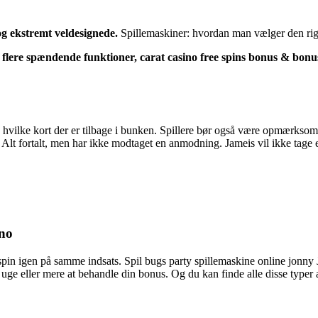
 og ekstremt veldesignede.
Spillemaskiner: hvordan man vælger den rig
flere spændende funktioner, carat casino free spins bonus & bonus
hvilke kort der er tilbage i bunken. Spillere bør også være opmærksomme
. Alt fortalt, men har ikke modtaget en anmodning. Jameis vil ikke tage
ino
pin igen på samme indsats. Spil bugs party spillemaskine online jonny J
uge eller mere at behandle din bonus. Og du kan finde alle disse typer 