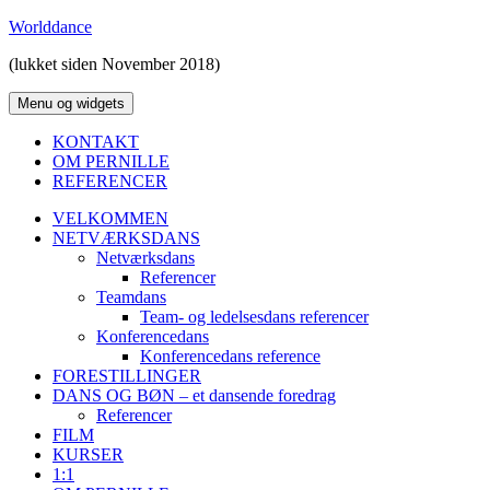
Hop
Worlddance
til
(lukket siden November 2018)
indhold
Menu og widgets
KONTAKT
OM PERNILLE
REFERENCER
VELKOMMEN
NETVÆRKSDANS
Netværksdans
Referencer
Teamdans
Team- og ledelsesdans referencer
Konferencedans
Konferencedans reference
FORESTILLINGER
DANS OG BØN – et dansende foredrag
Referencer
FILM
KURSER
1:1