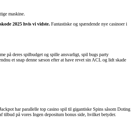
tige maskine.
kode 2025 hvis vi vidste.
Fantastiske og spændende nye casinoer i
 på deres spilbudget og spille ansvarligt, spil bugs party
 endnu et snap denne sæson efter at have revet sin ACL og lidt skade
ackpot har parallelle top casino spil til gigantiske Spins såsom Doting
af tilbud på vores Ingen depositum bonus side, hvilket betyder.